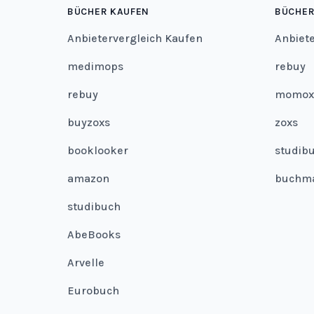
BÜCHER KAUFEN
BÜCHER
Anbietervergleich Kaufen
Anbiet
medimops
rebuy
rebuy
momox
buyzoxs
zoxs
booklooker
studib
amazon
buchm
studibuch
AbeBooks
Arvelle
Eurobuch