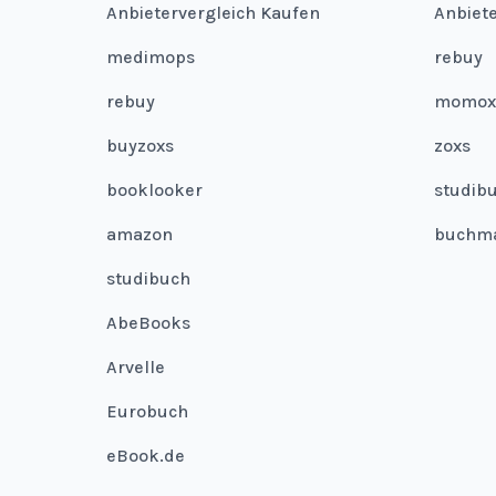
Anbietervergleich Kaufen
Anbiet
medimops
rebuy
rebuy
momox
buyzoxs
zoxs
booklooker
studib
amazon
buchm
studibuch
AbeBooks
Arvelle
Eurobuch
eBook.de