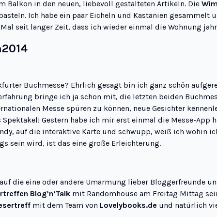
 Balkon in den neuen, liebevoll gestalteten Artikeln. Die
Wim
asteln. Ich habe ein paar Eicheln und Kastanien gesammelt u
Mal seit langer Zeit, dass ich wieder einmal die Wohnung jah
m2014
ankfurter Buchmesse? Ehrlich gesagt bin ich ganz schön aufgere
rfahrung bringe ich ja schon mit, die letzten beiden Buchmes
internationalen Messe spüren zu können, neue Gesichter kenne
s Spektakel! Gestern habe ich mir erst einmal die
Messe-App
h
andy, auf die interaktive Karte und schwupp, weiß ich wohin ic
gs sein wird, ist das eine große Erleichterung.
 auf die eine oder andere Umarmung lieber Bloggerfreunde u
rtreffen Blog’n’Talk
mit Randomhouse am Freitag Mittag sei
esertreff
mit dem Team von
Lovelybooks.de
und natürlich vi