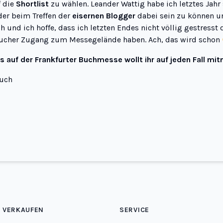
f die
Shortlist
zu wählen. Leander Wattig habe ich letztes Ja
der beim Treffen der
eisernen Blogger
dabei sein zu können un
ch und ich hoffe, dass ich letzten Endes nicht völlig gestress
 Besucher Zugang zum Messegelände haben. Ach, das wird schon
ts auf der Frankfurter Buchmesse wollt ihr auf jeden Fall m
euch
 VERKAUFEN
SERVICE