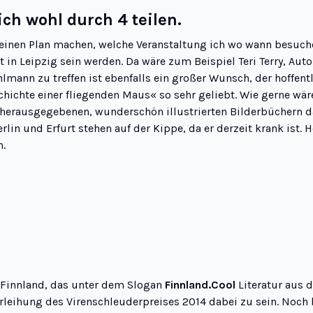
ch wohl durch 4 teilen.
einen Plan machen, welche Veranstaltung ich wo wann besuche
ht in Leipzig sein werden. Da wäre zum Beispiel
Teri Terry
, Aut
hlmann
zu treffen ist ebenfalls ein großer Wunsch, der hoffent
chichte einer fliegenden Maus
« so sehr geliebt. Wie gerne wä
herausgegebenen, wunderschön illustrierten Bilderbüchern das
erlin und Erfurt stehen auf der Kippe, da er derzeit krank ist.
n.
 Finnland
, das unter dem Slogan
Finnland.Cool
Literatur aus 
Verleihung des
Virenschleuderpreises
2014 dabei zu sein. Noch