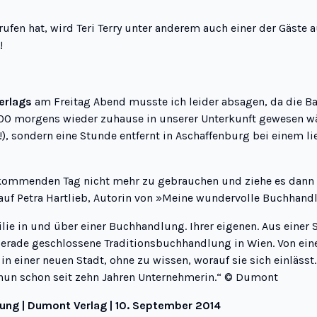
fen hat, wird Teri Terry unter anderem auch einer der Gäste a
!
erlags
am Freitag Abend musste ich leider absagen, da die B
:00 morgens wieder zuhause in unserer Unterkunft gewesen wär
!), sondern eine Stunde entfernt in Aschaffenburg bei einem l
 kommenden Tag nicht mehr zu gebrauchen und ziehe es dann 
uf Petra Hartlieb, Autorin von »
Meine wundervolle Buchhand
lie in und über einer Buchhandlung. Ihrer eigenen. Aus einer
ade geschlossene Traditionsbuchhandlung in Wien. Von eine
n einer neuen Stadt, ohne zu wissen, worauf sie sich einlässt
 nun schon seit zehn Jahren Unternehmerin.
“ ©
Dumont
lung | Dumont Verlag | 10. September 2014