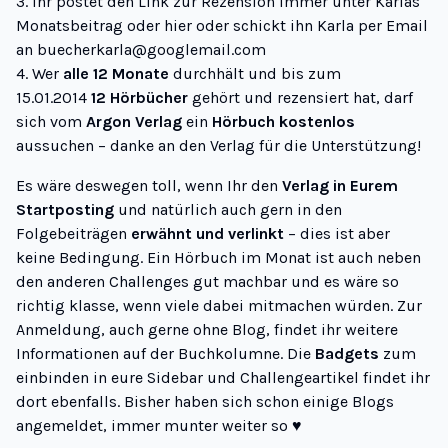
3. Ihr postet den Link zur Rezension immer unter Karlas
Monatsbeitrag oder hier oder schickt ihn Karla per Email
an buecherkarla@googlemail.com
4. Wer
alle 12 Monate
durchhält und bis zum
15.01.2014
12 Hörbücher
gehört und rezensiert hat, darf
sich vom
Argon Verlag
ein
Hörbuch kostenlos
aussuchen – danke an den Verlag für die Unterstützung!
Es wäre deswegen toll, wenn Ihr den
Verlag in Eurem
Startposting
und natürlich auch gern in den
Folgebeiträgen
erwähnt und verlinkt
– dies ist aber
keine Bedingung. Ein Hörbuch im Monat ist auch neben
den anderen Challenges gut machbar und es wäre so
richtig klasse, wenn viele dabei mitmachen würden. Zur
Anmeldung, auch gerne ohne Blog, findet ihr weitere
Informationen auf der Buchkolumne. Die
Badgets
zum
einbinden in eure Sidebar und Challengeartikel findet ihr
dort ebenfalls. Bisher haben sich schon einige Blogs
angemeldet, immer munter weiter so ♥