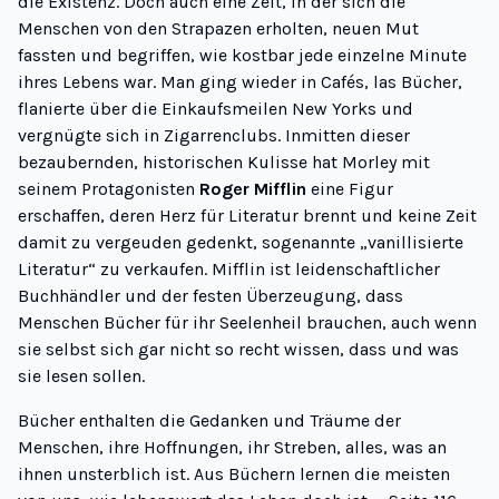
die Existenz. Doch auch eine Zeit, in der sich die
Menschen von den Strapazen erholten, neuen Mut
fassten und begriffen, wie kostbar jede einzelne Minute
ihres Lebens war. Man ging wieder in Cafés, las Bücher,
flanierte über die Einkaufsmeilen New Yorks und
vergnügte sich in Zigarrenclubs. Inmitten dieser
bezaubernden, historischen Kulisse hat Morley mit
seinem Protagonisten
Roger Mifflin
eine Figur
erschaffen, deren Herz für Literatur brennt und keine Zeit
damit zu vergeuden gedenkt, sogenannte „
vanillisierte
Literatur
“
zu verkaufen
. Mifflin ist leidenschaftlicher
Buchhändler und der festen Überzeugung, dass
Menschen Bücher für ihr Seelenheil brauchen, auch wenn
sie selbst sich gar nicht so recht wissen, dass und was
sie lesen sollen.
Bücher enthalten die Gedanken und Träume der
Menschen, ihre Hoffnungen, ihr Streben, alles, was an
ihnen unsterblich ist. Aus Büchern lernen die meisten