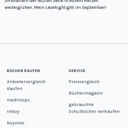
Umblättern der letzten Seite in eurem Herzen
weiterglühen. Mein Lesehighlight im September!
BÜCHER KAUFEN
SERVICE
Anbietervergleich
Preisvergleich
Kaufen
Büchermagazin
medimops
gebrauchte
rebuy
Schulbücher verkaufen
buyzoxs