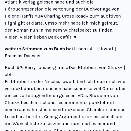
Atlantik Verlag gelesen habe und auch die
Hörbuchrezension
die Vertonung der Buchvorlage von
Helene Hanffs »84 Charing Cross Road« zum auditiven
Highlight erklärte. Umso mehr habe ich mich gefreut,
den Roman nun in meinem Wichtelpaket zu finden.
Vielen, vielen lieben Dank dafür! ♥
weitere Stimmen zum Buch bei
Lesen ist… | Urwort |
Fraencis Daencis
Buch #2: Barry Jonsberg mit »Das Blubbern von Glück« |
cbt
Es blubbert in der Nische, jawoll! Und ich freue mich wie
verrückt darüber, denn ich habe schon so viel Gutes über
dieses zarte Jugendbuch gelesen. »
Das Blubbern von
Glück
«
beschert schöne Lesemomente
, punktet mit
einem ausnahmslos beeindruckenden Charakter, der
das
Leserherz berührt
. Genug Argumente, um es schnell auf
die Wunschliste zu setzen und nun liegt es hier und
wartet nur darauf, sein Glück in mir auszubreiten. Ich