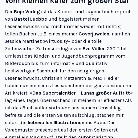
Vom kleinen Käfer zum großen Star
Der
Boje Verlag
ist das Kinder- und Jugendbuchimprint
von
Bastei Luebbe
und begeistert meinen
Lesenachwuchs und mich immer wieder mit richtig
tollen Büchern, z.B. eines meiner
Coverjuwelen
, nämlich
Jessica Martinez »
Virtuosity
« oder die tolle
Zeitenzauber-Zeitreisetrilogie
von
Eva Völler
. 250 Titel
umfasst das Kinder- und Jugendbuchprogramm vom
Bilderbuch bis zum informativ und qualitativ
hochwertigen Sachbuch für den neugierigen
Lesenachwuchs. Christian Matzerath & Max Fiedler
haben nun ein neues Leseabenteuer der ganz besonderen
Art kreiert. »
Das Supertalentier – Lunas großer Auftritt
«
lag eines Tages überraschend in meinem Briefkasten! Als
ich das Buch voller Vorfreude aus seinem Umschlag
befreite und die ersten Seiten aufschlug, stachen mir
sofort die
liebevollen Illustrationen
ins Auge. Das
Vorabmuster präsentiert auf den ersten Seiten erst
einmal ein Making-Of, stellt den
Autor Christian